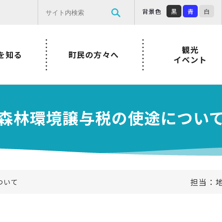
背景色
黒
青
白
観光
を知る
町民の方々へ
イベント
森林環境譲与税の使途につい
担当：地
ついて