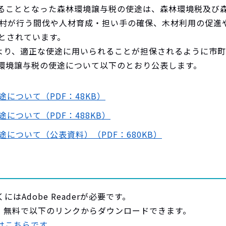
こととなった森林環境譲与税の使途は、森林環境税及び森
町村が行う間伐や人材育成・担い手の確保、木材利用の促進
とされています。
より、適正な使途に用いられることが担保されるように市
環境譲与税の使途について以下のとおり公表します。
について（PDF：48KB）
について（PDF：488KB）
について（公表資料）（PDF：680KB）
にはAdobe Readerが必要です。
derは、無料で以下のリンクからダウンロードできます。
ドはこちらです。